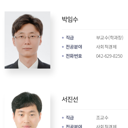
박임수
직급
 부교수(학과장) 
전공분야
 사회적경제 
전화번호
042-629-8250
서진선
직급
 조교수 
전공분야
 사회적경제 