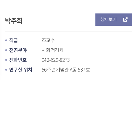
상세보기
박주희
직급
 조교수 
전공분야
 사회적경제 
전화번호
042-629-8273 
연구실 위치
 56주년기념관 A동 537호 