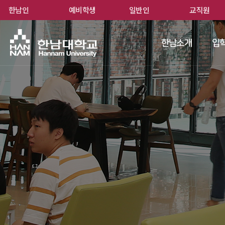
한남인
예비학생
일반인
교직원
한남
한남소개
입학
 