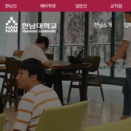
한남인
예비학생
일반인
교직원
한남
한남소개
입학
 