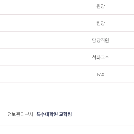
원장
팀장
담당직원
석좌교수
FAX 
 정보관리부서 : 
특수대학원 교학팀