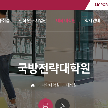
MY-POR
대학교
·취업
산학·연구·사업단
대학·대학원
학사안내
 
 
 
 
 국방전략대학원 
 대학·대학원 
 대학원 
HOME
인
링