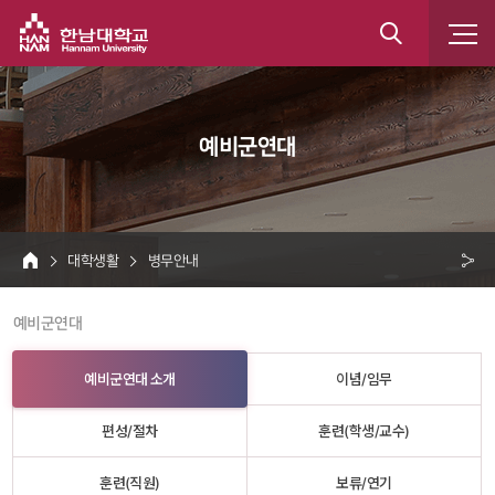
한남대학교
통
합
 예비군연대 
검
색
 대학생활 
 병무안내 
HOME
크 
 예비군연대 
공
유
예비군연대 소개
이념/임무
편성/절차
훈련(학생/교수)
훈련(직원)
보류/연기