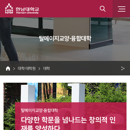
한남대학교
통
합
 탈메이지교양·융합대학 
검
색
 대학·대학원 
 대학 
HOME
크 
공
유
탈메이지교양·융합대학
다양한 학문을 넘나드는 창의적 인
재를 양성하다