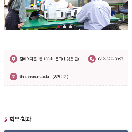
 탈메이지홀 1층 106호 (문과대 맞은 편) 
042-629-8097
tlac.hannam.ac.kr
 
 (홈페이지)
학부·학과