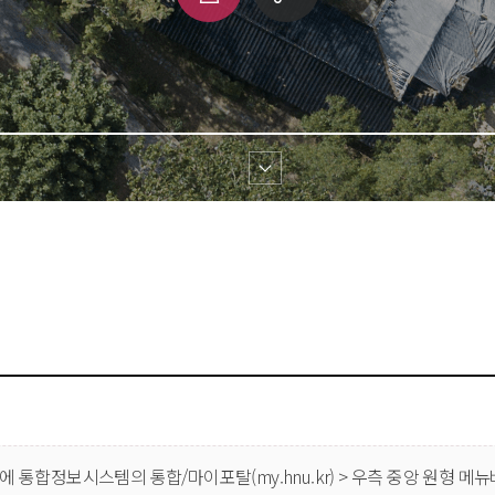
쇄
크 
공유
 통합정보시스템의 통합/마이포탈(my.hnu.kr) > 우측 중앙 원형 메