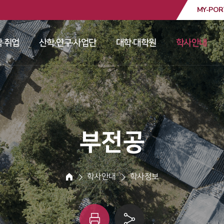
MY-POR
대학교
·취업
산학·연구·사업단
대학·대학원
학사안내
 
 
 
 
 부전공 
 학사안내 
 학사정보 
HOME
인
링