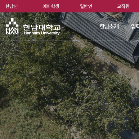
한남인
예비학생
일반인
교직원
한남
한남소개
입학
 