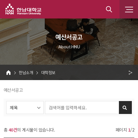
한남대학교
통
합
 예산서공고 
검
About HNU
색
 한남소개 
 대학정보 
HOME
크 
 예산서공고 
공
유
총 
40건
의 게시물이 있습니다.
페이지 
1
/2