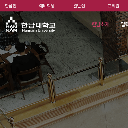
한남인
예비학생
일반인
교직원
한남
한남소개
입학
 