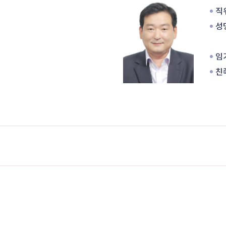
직위
성명
임기
친족