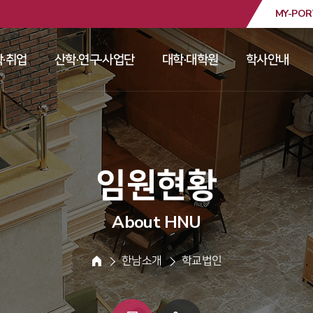
MY-POR
대학교
·취업
산학·연구·사업단
대학·대학원
학사안내
 
 
 
 
 임원현황 
About HNU
 한남소개 
 학교법인 
HOME