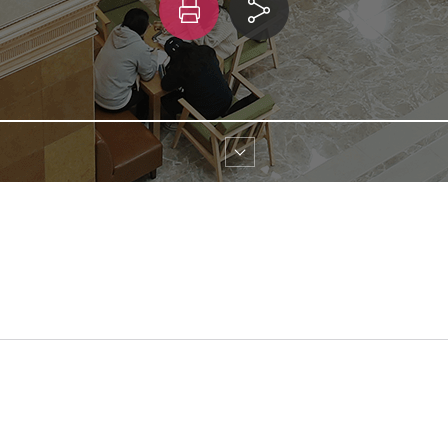
인
링
쇄
크 
공유