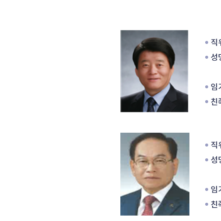
 
직위
성명
임기
친족
 
직위
성명
임기
친족