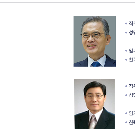
 
직위
성명
임기
친족
 
직위
성명
임기
친족