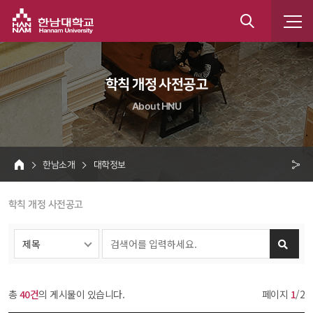
한남대학교
통
합
 학칙 개정 사전공고 
검
About HNU
색
 한남소개 
 대학정보 
HOME
크 
 학칙 개정 사전공고 
공
유
총 
40건
의 게시물이 있습니다.
페이지 
1
/2