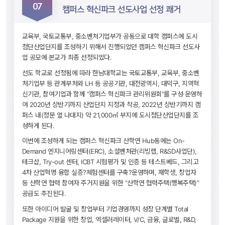
07
 캠퍼스 혁신파크 선도사업 선정 쾌거 
교육부, 국토교통부, 중소벤처기업부가 공동으로 대학 캠퍼스에 도시
첨단산업단지를 조성하기 위해서 진행되었던 캠퍼스 혁신파크 선도사
업 공모에 본교가 최종 선정되었다.
선도 학교로 선정됨에 따라 한남대학교는 국토교통부, 교육부, 중소벤
처기업부 등 관계부처와 LH 등 공공기관, 대전광역시, 대덕구, 지역혁
신기관, 참여기업과 함께 “캠퍼스 혁신파크 관리위원회”를 구성·운영하
여 2020년 상반기까지 산업단지 지정과 착공, 2022년 상반기까지 캠
퍼스 내(정문 옆 나대지) 약 21,000㎡ 부지에 도시첨단산업단지를 조
성하게 된다.
이번에 조성하게 되는 캠퍼스 혁신파크 산학연 Hub동에는 On-
Demand 엔지니어링센터(ERC), 소셜벤처관(리빙랩, R&SD사업단), 
테크샵, Try-out 센터, ICBT 시험평가 및 인증 등 테스트베드, 그리고 
4차 산업혁명 융합 실증?체험센터를 구축?운영하며, 재학생, 창업자 
등 산학연 협력 참여자 주거지원을 위한 “산학연 협력주택(행복주택)” 
공급도 추진된다.
또한 아이디어 발굴 및 창업부터 기업경영까지 성장 단계별 Total 
Package 지원을 위한 창업, 엑셀러레이터, V/C, 금융, 글로벌, R&D, 