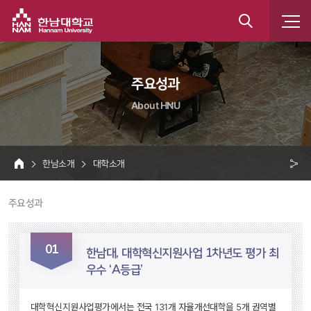
한남대학교
통
합
 주요성과 
검
About HNU
색
 한남소개 
 대학소개 
HOME
크 
 주요성과 
공
유
01
 한남대, 대학혁신지원사업 1차년도 평가 최
우수 ‘A등급’ 
대학혁신지원사업평가에서는 전국 131개 자율개선대학을 5개 권역별