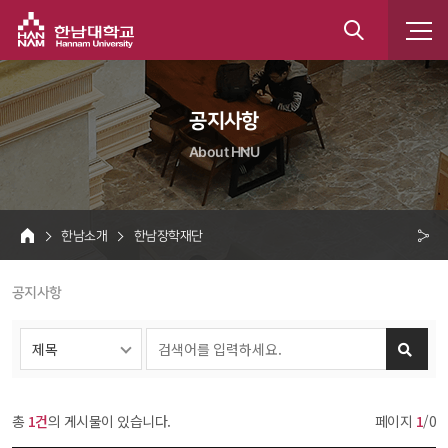
한남대학교
통
합
 공지사항 
검
About HNU
색
 한남소개 
 한남장학재단 
HOME
크 
 공지사항 
공
유
총 
1건
의 게시물이 있습니다.
페이지 
1
/0