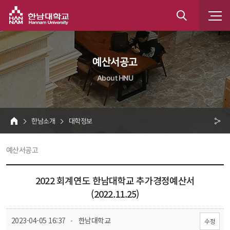
한남대학교
통
합
 예산서공고 
검
About HNU
색
 한남소개 
 대학정보 
HOME
크 
 예산서공고 
공
유
2022 회계연도 한남대학교 추가경정예산서
(2022.11.25)
 
 2023-04-05 16:37
 한남대학교 
수정