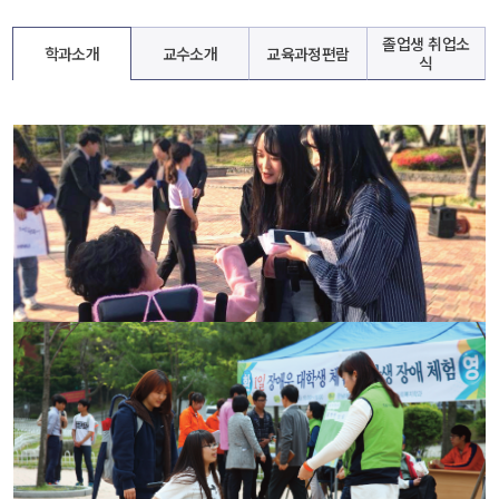
졸업생 취업소
학과소개
교수소개
교육과정편람
식