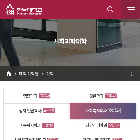
한남대학교
통
합
 사회과학대학 
검
색
 대학·대학원 
 대학 
HOME
크 
공
행정학과
경찰학과
모집학과
모집학과
유
정치·언론학과
사회복지학과
모집학과
모집학과
아동복지학과
상담심리학과
모집학과
모집학과
모집학과
모집학과