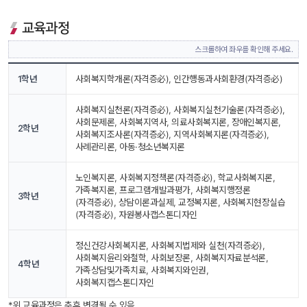
교육과정
스크롤하여 좌우를 확인해 주세요.
1학년
사회복지학개론(자격증必), 인간행동과사회환경(자격증必)
사회복지실천론(자격증必), 사회복지실천기술론(자격증必), 
사회문제론, 사회복지역사, 의료사회복지론, 장애인복지론, 
2학년
사회복지조사론(자격증必), 지역사회복지론(자격증必), 
사례관리론, 아동·청소년복지론
노인복지론, 사회복지정책론(자격증必), 학교사회복지론, 
가족복지론, 프로그램개발과평가, 사회복지행정론
3학년
(자격증必), 상담이론과실제, 교정복지론, 사회복지현장실습
(자격증必), 자원봉사캡스톤디자인
정신건강사회복지론, 사회복지법제와 실천(자격증必), 
사회복지윤리와철학, 사회보장론, 사회복지자료분석론, 
4학년
가족상담및가족치료, 사회복지와인권, 
사회복지캡스톤디자인 
*위 교육과정은 추후 변경될 수 있음