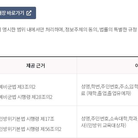
대장 바로가기 
명시한 범위 내에서만 처리하며, 정보주체의 동의, 법률의 특별한 규정
제공 근거
성명,학번,주민번호,주소,입
예비군법 제3조의2
료 (재학,졸업,졸업유예자)
예비군법 시행령 제28조의2
성명,주민번호,소속대학,학과,
민방위기본법 시행령 제17조
사)(민방위 교육대상자)
민방위기본법 시행령 제56조의2