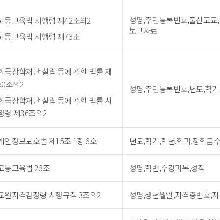
성명,주민등록번호,출신고교,
고등교육법 시행령 제42조의2
보고자료
고등교육법 시행령 제73조
한국장학재단 설립 등에 관한 법률 제
50조의2
성명,주민등록번호,년도,학기
한국장학재단 설립 등에 관한 법률 시
행령 제36조의2
개인정보보호법 제15조 1항 6호
년도,학기,학년,학과,장학금
고등교육법 23조
성명,학번,수강과목,성적
교원자격검정령 시행규칙 3조의2
성명,생년월일,자격증번호,