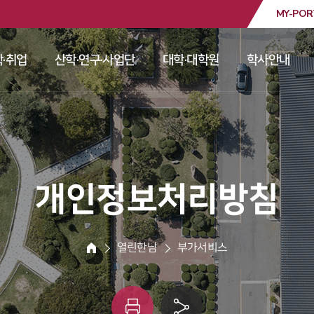
MY-POR
대학교
·취업
산학·연구·사업단
대학·대학원
학사안내
 
 
 
 
 개인정보처리방침 
 열린한남 
 부가서비스 
HOME
인
링