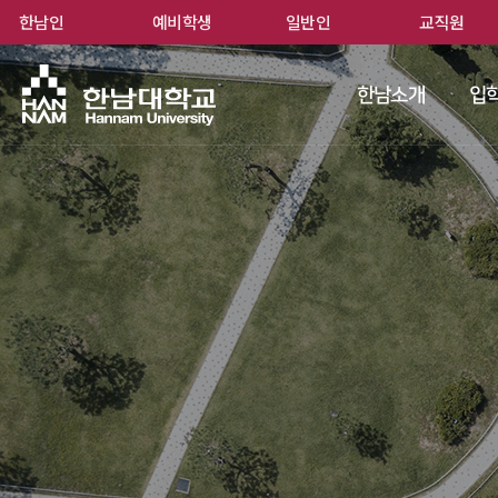
한남인
예비학생
일반인
교직원
한남
한남소개
입학
 