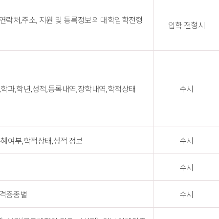
연락처,주소, 지원 및 등록정보의 대학입학전형 
입학 전형시
,학과,학년,성적,등록내역,장학내역,학적상태
수시
수혜여부,학적상태,성적 정보
수시
수시
자격증종별
수시