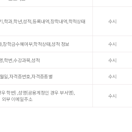
기,학과,학년,성적,등록내역,장학내역,학적상태
수시
과,장학금수혜여부,학적상태,성적 정보
수시
명,학번,수강과목,성적
수시
년월일,자격증번호,자격증종별
수시
우 학번) ,성명(공용계정인 경우 부서명),
수시
 외부 이메일주소