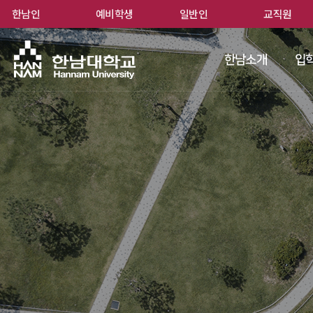
한남인
예비학생
일반인
교직원
한남
한남소개
입학
 