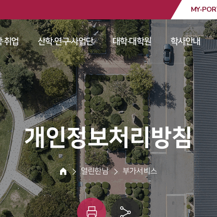
MY-POR
대학교
·취업
산학·연구·사업단
대학·대학원
학사안내
 
 
 
 
 개인정보처리방침 
 열린한남 
 부가서비스 
HOME
인
링