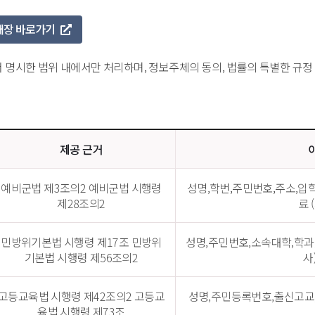
대장 바로가기 
명시한 범위 내에서만 처리하며, 정보주체의 동의, 법률의 특별한 규정
제공 근거
예비군법 제3조의2 예비군법 시행령 
성명,학번,주민번호,주소,입
제28조의2
료 
민방위기본법 시행령 제17조 민방위
성명,주민번호,소속대학,학과
기본법 시행령 제56조의2
사
고등교육법 시행령 제42조의2 고등교
성명,주민등록번호,출신고교,
육법 시행령 제73조