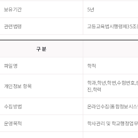
보유기간
5년
관련법령
고등교육법시행령제35조
구 분
파일명
학적
학과,학년,학번,수험번호
개인정보 항목
진,학력
수집방법
온라인수집(통합정보시스
운영목적
학사관리 및 학교행정업무