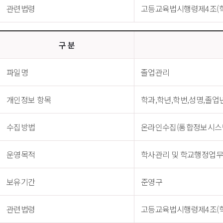
관련법령
고등교육법시행령제4조(학
구 분
파일명
졸업관리
개인정보 항목
학과,학년,학번,성명,졸
수집방법
온라인수집(통합정보시스
운영목적
학사관리 및 학교행정업무
보유기간
준영구
관련법령
고등교육법시행령제4조(학