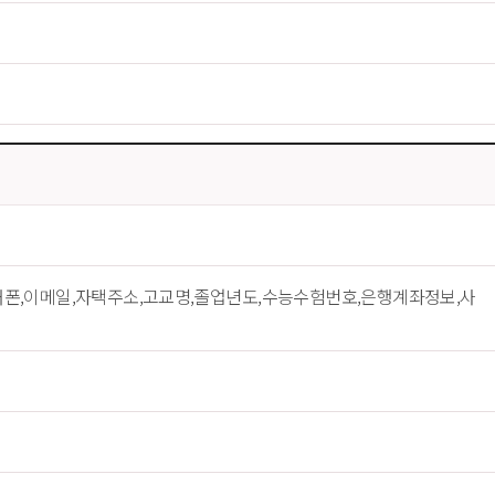
대폰,이메일,자택주소,고교명,졸업년도,수능수험번호,은행계좌정보,사