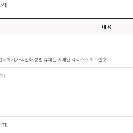
칙)
내 용
업년도학기,자택전화,성별,휴대폰,이메일,자택주소,학위번호
템)
칙)