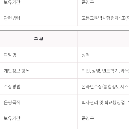
보유기간
준영구
관련법령
고등교육법시행령제4조(학
구 분
파일명
성적
개인정보 항목
학번, 성명, 년도학기, 과
수집방법
온라인수집(통합정보시스
운영목적
학사관리 및 학교행정업무
보유기간
준영구