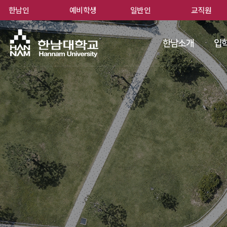
한남인
예비학생
일반인
교직원
한남
한남소개
입학
 