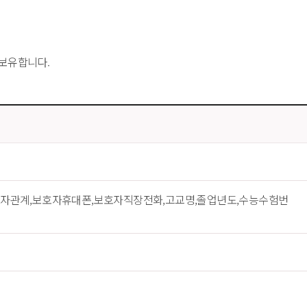
·보유합니다.
보호자관계,보호자휴대폰,보호자직장전화,고교명,졸업년도,수능수험번