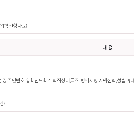
(입학전형자료)
내 용
,성명,주민번호,입학년도학기,학적상태,국적,병역사항,자택전화,성별,휴
템)