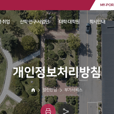
MY-POR
대학교
·취업
산학·연구·사업단
대학·대학원
학사안내
 
 
 
 
 개인정보처리방침 
 열린한남 
 부가서비스 
HOME
인
링