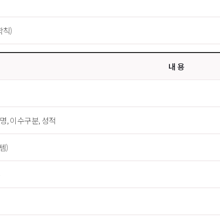
칙)
내 용
목명, 이수구분, 성적
템)