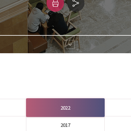
인
링
쇄
크 
공유
2022
2017