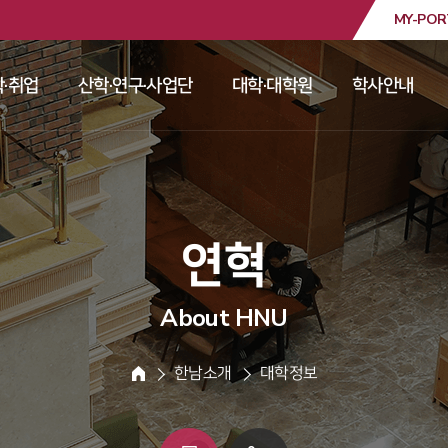
MY-POR
대학교
·취업
산학·연구·사업단
대학·대학원
학사안내
 
 
 
 
 연혁 
About HNU
 한남소개 
 대학정보 
HOME