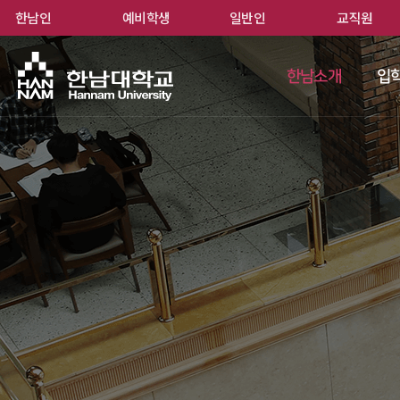
한남인
예비학생
일반인
교직원
한남
한남소개
입학
 