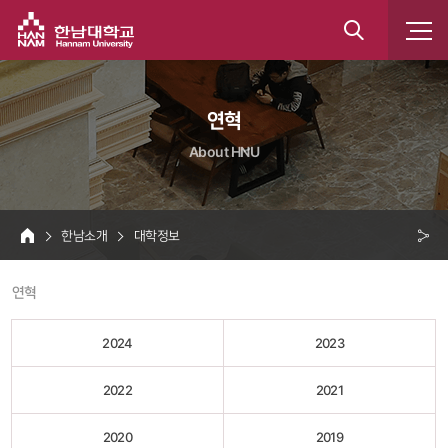
한남대학교
통
합
 연혁 
검
About HNU
색
 한남소개 
 대학정보 
HOME
크 
 연혁 
공
유
2024
2023
2022
2021
2020
2019