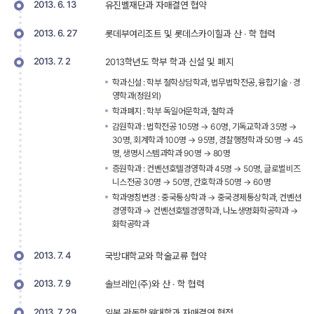
2013. 6. 13
유진벨재단과 자매결연 협약
2013. 6. 27
롯데부여리조트 및 롯데스카이힐과 산 · 학 협력
2013. 7. 2
2013학년도 학부 학과 신설 및 폐지
학과신설 : 학부 철학상담학과, 법무법학전공, 융합기술 · 경
영학과(정원외) 
학과폐지 : 학부 독일어문학과, 철학과
감원학과 : 법학전공 105명 → 60명, 기독교학과 35명 → 
30명, 회계학과 100명 → 95명, 경찰행정학과 50명 → 45
명, 생명시스템과학과 90명 → 80명
증원학과 : 컨벤션호텔경영학과 45명 → 50명, 글로벌비즈
니스전공 30명 → 50명, 간호학과 50명 → 60명 
학과명칭변경 : 중국통상학과 → 중국경제통상학과, 컨벤션
경영학과 → 컨벤션호텔경영학과, 나노생명화학공학과 → 
화학공학과
2013. 7. 4
국방대학교와 학술교류 협약
2013. 7. 9
솔브레인(주)와 산 · 학 협력
2013. 7. 29
일본 관동학원대학과 자매결연 협정