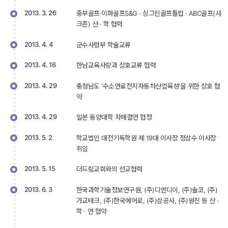
2013. 3. 26
중부골프·이화골프S&G · 싱그린골프틀럽 · ABC골프(샤
크존) 산 · 학 협력
2013. 4. 4
군수사령부 학술교류
2013. 4. 16
한남교육사랑과 상호교류 협력
2013. 4. 29
충청남도 '수소연료전지자동차산업육성'을 위한 상호 협
약
2013. 4. 29
일본 동양대학 자매결연 협정
2013. 5. 2
학교법인 대전기독학원 제 19대 이사장 정삼수 이사장 
취임
2013. 5. 15
더드림교회와의 선교협력
2013. 6. 3
한국과학기술정보연구원, (주)디엔디이, (주)솔코, (주)
가교테크, (주)한국에어로, (주)삼공사, (주)원진 등 산 · 
학 · 연 협약