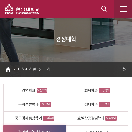
한남대학교
통
합
 경상대학 
검
색
 대학·대학원 
 대학 
HOME
크 
공
경영학과
회계학과
모집학과
모집학과
유
무역물류학과
경제학과
모집학과
모집학과
중국경제통상학과
호텔항공경영학과
모집학과
모집학과