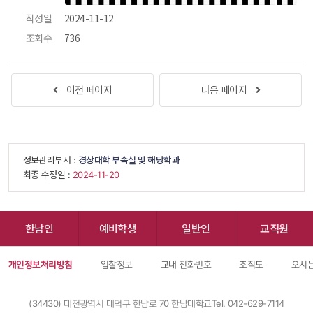
작성일
 2024-11-12 
조회수
 736 
 
이전 페이지
다음 페이지
 
 정보관리부서 : 
경상대학 부속실 및 해당학과
 최종 수정일 : 
 2024-11-20 
한남인
예비학생
일반인
교직원
개인정보처리방침
입찰정보
교내 전화번호
조직도
오시는
(34430) 대전광역시 대덕구 한남로 70 한남대학교
Tel. 042-629-7114