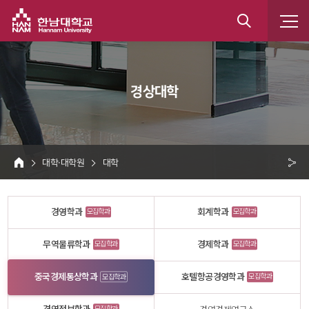
한남대학교
통
합
 경상대학 
검
색
 대학·대학원 
 대학 
HOME
크 
공
경영학과
회계학과
모집학과
모집학과
유
무역물류학과
경제학과
모집학과
모집학과
중국경제통상학과
호텔항공경영학과
모집학과
모집학과
모집학과