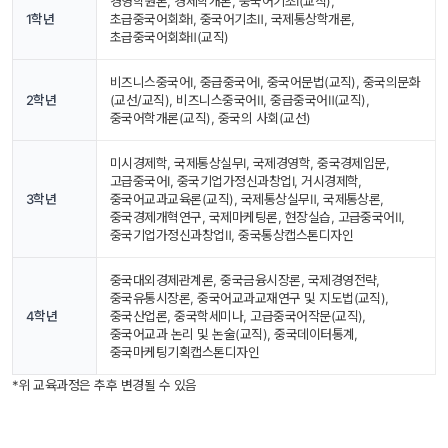
경영학원론, 경제학개론, 중국어기초Ⅰ(교직), 
1학년
초급중국어회화Ⅰ, 중국어기초Ⅱ, 국제통상학개론, 
초급중국어회화Ⅱ(교직)
비즈니스중국어Ⅰ, 중급중국어Ⅰ, 중국어문법(교직), 중국의문화
2학년
(교선/교직), 비즈니스중국어Ⅱ, 중급중국어Ⅱ(교직), 
중국어학개론(교직), 중국의 사회(교선)
미시경제학, 국제통상실무Ⅰ, 국제경영학, 중국경제입문, 
고급중국어Ⅰ, 중국기업가정신과창업Ⅰ, 거시경제학, 
3학년
중국어교과교육론(교직), 국제통상실무Ⅱ, 국제통상론, 
중국경제개혁연구, 국제마케팅론, 현장실습, 고급중국어Ⅱ, 
중국기업가정신과창업Ⅱ, 중국통상캡스톤디자인
중국대외경제관계론, 중국금융시장론, 국제경영전략, 
중국유통시장론, 중국어교과교재연구 및 지도법(교직), 
4학년
중국산업론, 중국학세미나, 고급중국어작문(교직), 
중국어교과 논리 및 논술(교직), 중국데이터통계, 
중국마케팅기획캡스톤디자인
*위 교육과정은 추후 변경될 수 있음