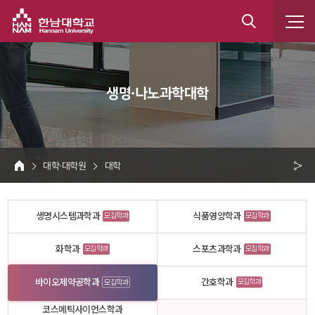
한남대학교
통
합
 생명·나노과학대학 
검
색
 대학·대학원 
 대학 
HOME
크 
공
생명시스템과학과
식품영양학과
모집학과
모집학과
유
화학과
스포츠과학과
모집학과
모집학과
바이오제약공학과
간호학과
모집학과
모집학과
코스메틱사이언스학과