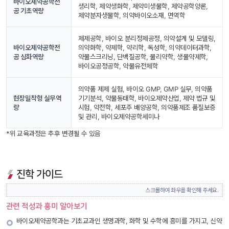
바이오제약공학전
생리학, 제약생화학, 제약미생물학, 제약공학양론, 
공 기초역량
제약분자생물학, 의약바이오소재, 면역학 
제제공학, 바이오 분리정제공정, 의약설계 및 모델링, 
바이오제약공학전
의약화학, 약제학, 약리학, 독성학, 의약데이터과학, 
공 심화역량
약물스크리닝, 단백질공학, 물리약학, 생물약제학, 
바이오공정공학, 약물유전체학 
의약품 제제 실험, 바이오 GMP, GMP 실무, 의약품 
현장밀착형 실무역
기기분석, 약물동태학, 바이오제약산업, 제약 법규 및 
량 
시험, 약전학, 세포주 배양공학, 의약품제조 품질보증 
및 관리, 바이오제약공학세미나
*위 교육과정은 추후 변경될 수 있음
진학 가이드
스크롤하여 좌우를 확인해 주세요.
관련 적성과 흥미 알아보기
바이오제약공학과는 기초교과인 생명과학, 화학 및 수학에 흥미를 가지고, 신약