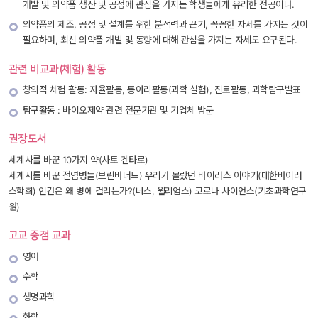
개발 및 의약품 생산 및 공정에 관심을 가지는 학생들에게 유리한 전공이다. 
의약품의 제조, 공정 및 설계를 위한 분석력과 끈기, 꼼꼼한 자세를 가지는 것이 
필요하며, 최신 의약품 개발 및 동향에 대해 관심을 가지는 자세도 요구된다. 
관련 비교과(체험) 활동
창의적 체험 활동: 자율활동, 동아리활동(과학 실험), 진로활동, 과학탐구발표
탐구활동 : 바이오제약 관련 전문기관 및 기업체 방문
권장도서
세계사를 바꾼 10가지 약(사토 겐타로)
 세계사를 바꾼 전염병들(브린바너드) 
 우리가 몰랐던 바이러스 이야기(대한바이러
스학회) 
 인간은 왜 병에 걸리는가?(네스, 윌리엄스) 
 코로나 사이언스(기초과학연구
원) 
고교 중점 교과
영어
수학
생명과학
화학