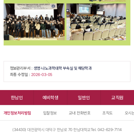
 정보관리부서 : 
생명·나노과학대학 부속실 및 해당학과
 최종 수정일 : 
 2026-03-05 
한남인
예비학생
일반인
교직원
개인정보처리방침
입찰정보
교내 전화번호
조직도
오시는
(34430) 대전광역시 대덕구 한남로 70 한남대학교
Tel. 042-629-7114