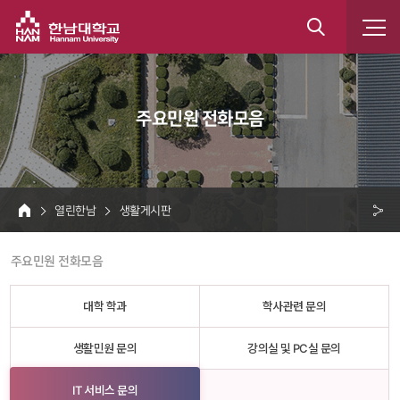
한남대학교
통
합
 주요민원 전화모음 
검
색
 열린한남 
 생활게시판 
HOME
크 
 주요민원 전화모음 
공
유
대학 학과
학사관련 문의
생활민원 문의
강의실 및 PC실 문의
IT 서비스 문의