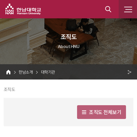
한남대학교
통
합
 조직도 
검
About HNU
색
 한남소개 
 대학기관 
HOME
크 
 조직도 
공
유
조직도 전체보기