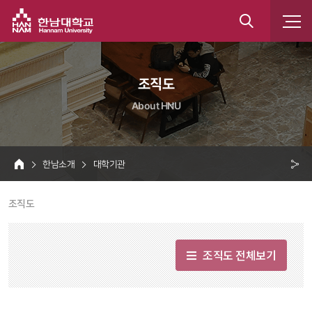
한남대학교
통
합
 조직도 
검
About HNU
색
 한남소개 
 대학기관 
HOME
크 
 조직도 
공
유
조직도 전체보기