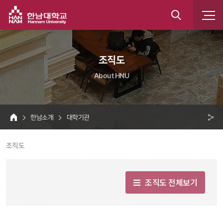
한남대학교
통
합
 조직도 
검
About HNU
색
 한남소개 
 대학기관 
HOME
크 
 조직도 
공
유
조직도 전체보기