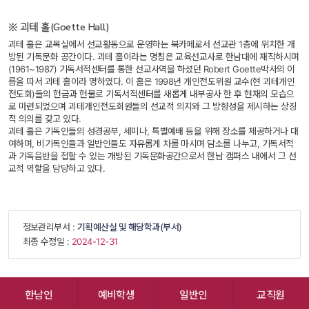
※ 괴테 홀(Goette Hall)
 괴테 홀은 교목실에서 선교활동으로 운영하는 북카페로서 선교관 1층에 위치한 개
방된 기독문화 공간이다. 괴테 홀이라는 명칭은 교육선교사로 한남대에 재직하시며
(1961~1987) 기독서적센터를 통한 선교사역을 하셨던 Robert Goette박사의 이
름을 따서 괴테 홀이라 명하였다. 이 홀은 1998년 개인전도위원 교수(현 괴테개인
전도회)들의 헌금과 헌물로 기독서적센터를 새롭게 내부공사 한 후 현재의 모습으
로 마련되었으며 괴테개인전도회원들의 선교적 의지와 그 방향성을 제시하는 상징
적 의의를 갖고 있다.
 괴테 홀은 기독인들의 성경공부, 세미나, 특별예배 등을 위해 장소를 제공하거나 대
여하며, 비기독인들과 일반인들도 자유롭게 차를 마시며 담소를 나누고, 기독서적
과 기독음반을 접할 수 있는 개방된 기독문화공간으로서 한남 캠퍼스 내에서 그 선
교적 역할을 담당하고 있다. 
 정보관리부서 : 
기획예산실 및 해당학과(부서)
 최종 수정일 : 
 2024-12-31 
한남인
예비학생
일반인
교직원