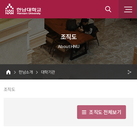
한남대학교
통
합
 조직도 
검
About HNU
색
 한남소개 
 대학기관 
HOME
크 
 조직도 
공
유
조직도 전체보기