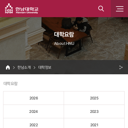
한남대학교
통
합
 대학요람 
검
About HNU
색
 한남소개 
 대학정보 
HOME
크 
 대학요람 
공
유
2026
2025
2024
2023
2022
2021