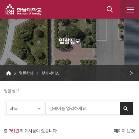
한남대학교
통
합
 입찰정보 
검
색
 열린한남 
 부가서비스 
HOME
크 
 입찰정보 
공
유
총 
761건
의 게시물이 있습니다.
페이지 
1
/26