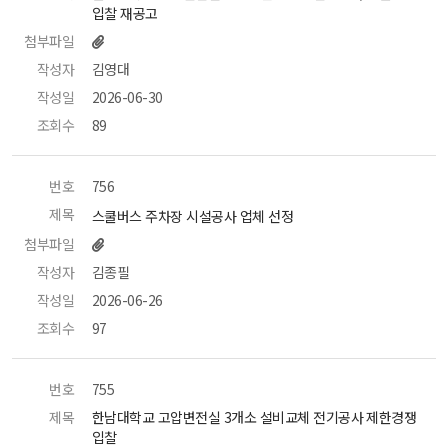
입찰 재공고 
첨부파일
작성자
 김영대 
작성일
 2026-06-30 
조회수
 89 
번호
 756 
제목
 스쿨버스 주차장 시설공사 업체 선정 
첨부파일
작성자
 김종필 
작성일
 2026-06-26 
조회수
 97 
번호
 755 
제목
 한남대학교 고압변전실 3개소 설비교체 전기공사 제한경쟁
입찰 