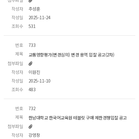
첨부파일
작성자
 추성훈 
작성일
 2025-11-24 
조회수
 531 
번호
 733 
제목
 교통영향평가(변경심의) 변경 용역 입찰 공고(2차) 
첨부파일
작성자
 이원진 
작성일
 2025-11-10 
조회수
 483 
번호
 732 
제목
 한남대학교 한국어교육원 테블릿 구매 제한경쟁입찰 공고 
첨부파일
작성자
 강영창 