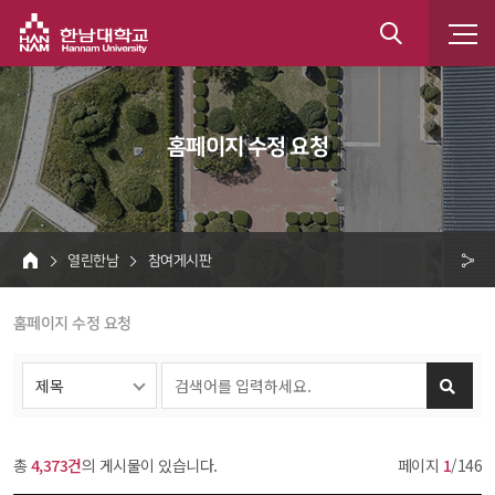
한남대학교
통
합
 홈페이지 수정 요청 
검
색
 열린한남 
 참여게시판 
HOME
크 
 홈페이지 수정 요청 
공
유
총 
4,373건
의 게시물이 있습니다.
페이지 
1
/146