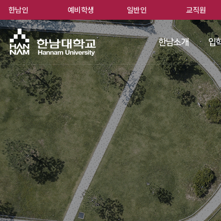
한남인
예비학생
일반인
교직원
한남
한남소개
입학
 