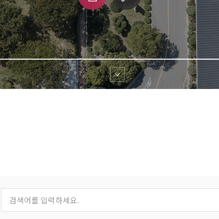
쇄
크 
공유