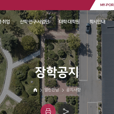
MY-POR
대학교
·취업
산학·연구·사업단
대학·대학원
학사안내
 
 
 
 
 장학공지 
 열린한남 
 공지사항 
HOME
인
링