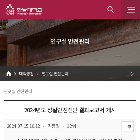
한남대학교
통
합
 연구실 안전관리 
검
색
 대학생활 
 연구실 안전관리 
HOME
크 
 연구실 안전관리 
공
유
2024년도 정밀안전진단 결과보고서 게시
 
 
 2024-07-15 10:12
 김종필
 1244
수정