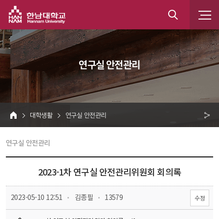
한남대학교
통
합
 연구실 안전관리 
검
색
 대학생활 
 연구실 안전관리 
HOME
크 
 연구실 안전관리 
공
유
2023-1차 연구실 안전관리위원회 회의록
 
 
 2023-05-10 12:51
 김종필
 13579
수정