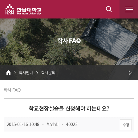
한남대학교
통
합
 학사 FAQ 
검
색
 학사안내 
 학사문의 
HOME
크 
 학사 FAQ 
공
유
학교현장실습을 신청해야 하는데요? 
 
 
 2015-01-16 10:48
 박상희
 40022
수정