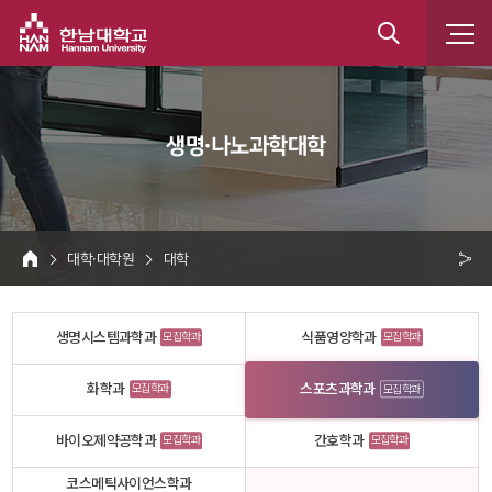
한남대학교
통
합
 생명·나노과학대학 
검
색
 대학·대학원 
 대학 
HOME
크 
공
생명시스템과학과
식품영양학과
모집학과
모집학과
유
화학과
스포츠과학과
모집학과
모집학과
바이오제약공학과
간호학과
모집학과
모집학과
코스메틱사이언스학과