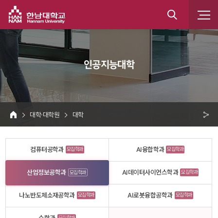
한남대학교
통
합
 인공지능대학 
검
색
 대학·대학원 
 대학 
HOME
크 
공
컴퓨터공학과
AI융합학과
모집학과
모집학과
유
산업정보공학과
AI데이터사이언스학과
모집학과
모집학과
나노반도체소재공학과
AI로봇융합공학과
모집학과
모집학과
모집학과