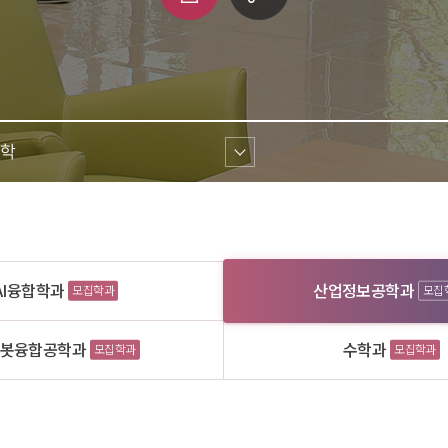
쇄
크 
공유
학 
AI융합학과
산업정보공학과
모집학과
모집
로봇융합공학과
수학과
모집학과
모집학과