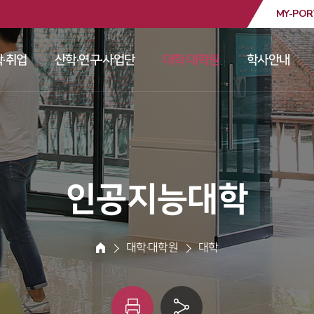
MY-POR
대학교
·취업
산학·연구·사업단
대학·대학원
학사안내
 
 
 
 
 인공지능대학 
 대학·대학원 
 대학 
HOME
인
링