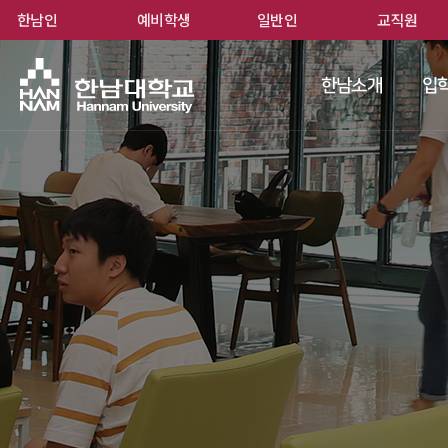
한남인
예비학생
일반인
교직원
한남
한남소개
입학
 