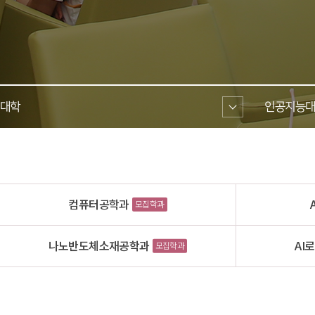
대학 
인공지능대
컴퓨터공학과
모집학과
나노반도체소재공학과
AI
모집학과