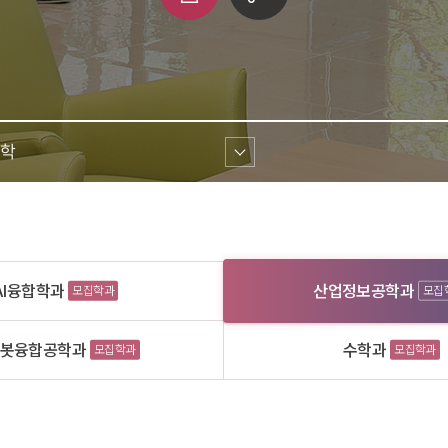
쇄
크 
공유
학 
AI융합학과
산업정보공학과
모집학과
모집
로봇융합공학과
수학과
모집학과
모집학과