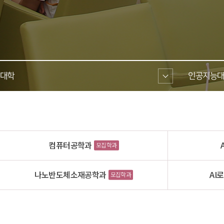
대학 
인공지능대
컴퓨터공학과
모집학과
나노반도체소재공학과
AI
모집학과