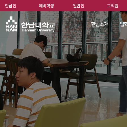
한남인
예비학생
일반인
교직원
한남
한남소개
입학
 