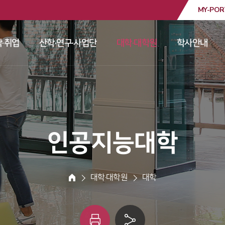
MY-POR
대학교
·취업
산학·연구·사업단
대학·대학원
학사안내
 
 
 
 
 인공지능대학 
 대학·대학원 
 대학 
HOME
인
링