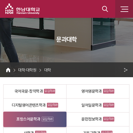
한남대학교
통
합
 문과대학 
검
색
 대학·대학원 
 대학 
HOME
크 
공
국어국문·창작학과
영어영문학과
모집학과
모집학과
유
디지털영어콘텐츠학과
일어일문학과
모집학과
모집학과
프랑스어문학과
문헌정보학과
모집학과
모집학과
모집학과
모집학과