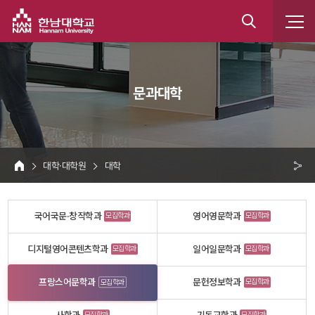
한남대학교
통
합
 문과대학 
검
색
 대학·대학원 
 대학 
HOME
크 
공
국어국문·창작학과
영어영문학과
모집학과
모집학과
유
디지털영어콘텐츠학과
일어일문학과
모집학과
모집학과
프랑스어문학과
문헌정보학과
모집학과
모집학과
모집학과
모집학과