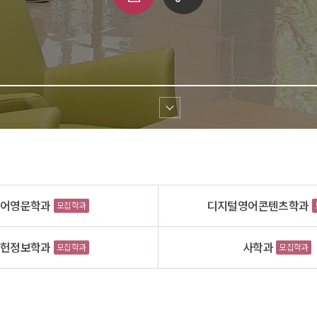
쇄
크 
공유
어영문학과
디지털영어콘텐츠학과
모집학과
헌정보학과
사학과
모집학과
모집학과