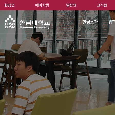
한남인
예비학생
일반인
교직원
한남
한남소개
입학
 