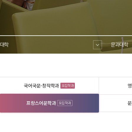
대학 
문과대학 
국어국문·창작학과
영
모집학과
프랑스어문학과
문
모집학과