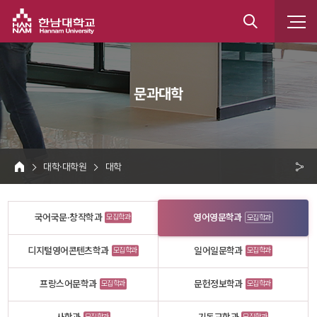
한남대학교
통
합
 문과대학 
검
색
 대학·대학원 
 대학 
HOME
크 
공
국어국문·창작학과
영어영문학과
모집학과
모집학과
유
디지털영어콘텐츠학과
일어일문학과
모집학과
모집학과
프랑스어문학과
문헌정보학과
모집학과
모집학과
모집학과
모집학과