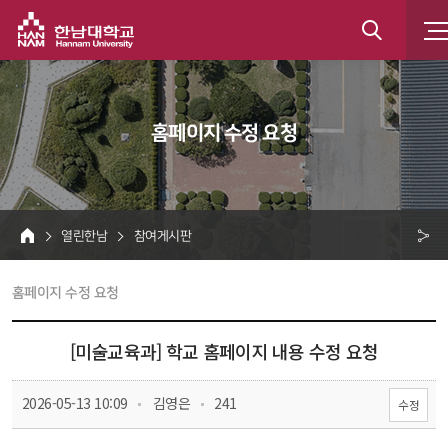
한남대학교
통
합
 홈페이지 수정 요청 
검
색
 열린한남 
 참여게시판 
HOME
크 
 홈페이지 수정 요청 
공
유
[미술교육과] 학교 홈페이지 내용 수정 요청
 
 
 2026-05-13 10:09
 김영은
 241
수정