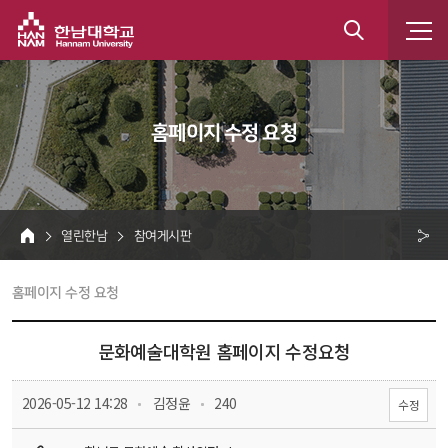
한남대학교
통
합
 홈페이지 수정 요청 
검
색
 열린한남 
 참여게시판 
HOME
크 
 홈페이지 수정 요청 
공
유
문화예술대학원 홈페이지 수정요청
 
 
 2026-05-12 14:28
 김정윤
 240
수정