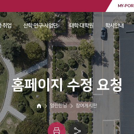
MY-POR
대학교
·취업
산학·연구·사업단
대학·대학원
학사안내
 
 
 
 
 홈페이지 수정 요청 
 열린한남 
 참여게시판 
HOME
인
링