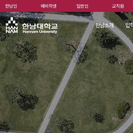
한남인
예비학생
일반인
교직원
한남
한남소개
입학
 