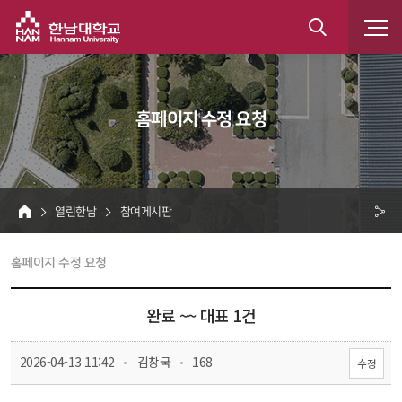
한남대학교
통
합
 홈페이지 수정 요청 
검
색
 열린한남 
 참여게시판 
HOME
크 
 홈페이지 수정 요청 
공
유
완료 ~~ 대표 1건
 
 
 2026-04-13 11:42
 김창국
 168
수정