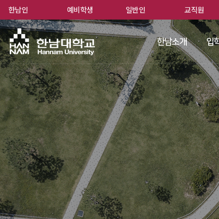
한남인
예비학생
일반인
교직원
한남
한남소개
입학
 