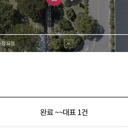
쇄
크 
공유
정 요청 
완료 ~~대표 1건