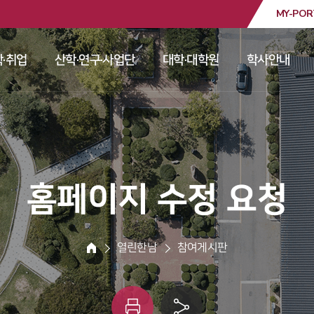
MY-POR
대학교
·취업
산학·연구·사업단
대학·대학원
학사안내
 
 
 
 
 홈페이지 수정 요청 
 열린한남 
 참여게시판 
HOME
인
링