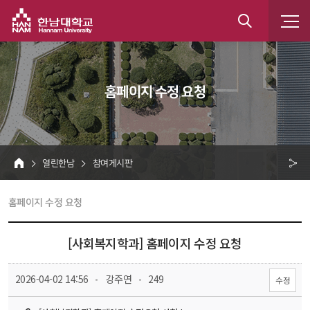
한남대학교
통
합
 홈페이지 수정 요청 
검
색
 열린한남 
 참여게시판 
HOME
크 
 홈페이지 수정 요청 
공
유
[사회복지학과] 홈페이지 수정 요청
 
 
 2026-04-02 14:56
 강주연
 249
수정