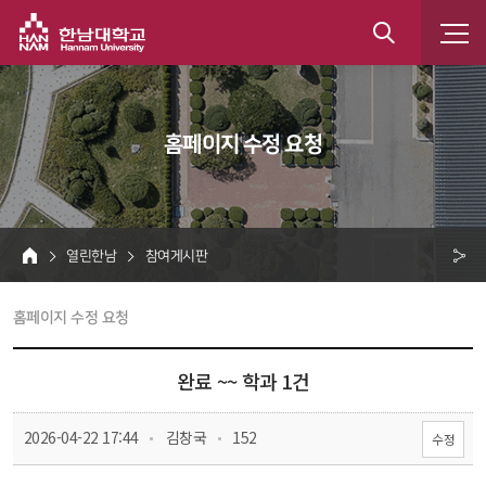
한남대학교
통
합
 홈페이지 수정 요청 
검
색
 열린한남 
 참여게시판 
HOME
크 
 홈페이지 수정 요청 
공
유
완료 ~~ 학과 1건
 
 
 2026-04-22 17:44
 김창국
 152
수정