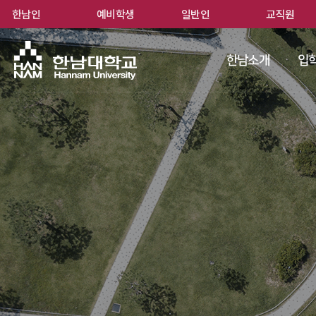
한남인
예비학생
일반인
교직원
한남
한남소개
입학
 