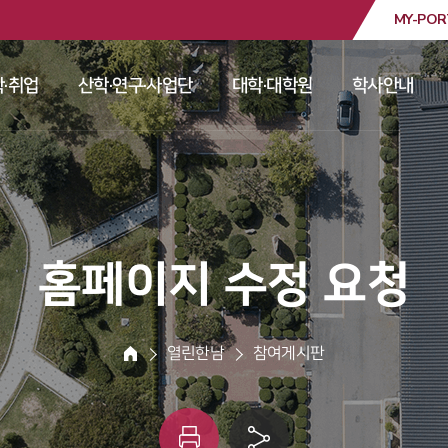
MY-POR
대학교
·취업
산학·연구·사업단
대학·대학원
학사안내
 
 
 
 
 홈페이지 수정 요청 
 열린한남 
 참여게시판 
HOME
인
링