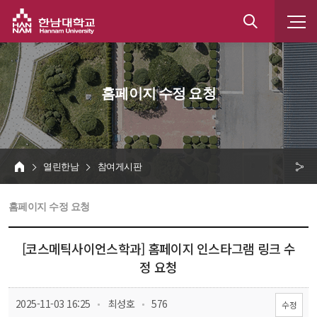
한남대학교
통
합
 홈페이지 수정 요청 
검
색
 열린한남 
 참여게시판 
HOME
크 
 홈페이지 수정 요청 
공
유
[코스메틱사이언스학과] 홈페이지 인스타그램 링크 수
정 요청
 
 
 2025-11-03 16:25
 최성호
 576
수정