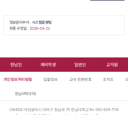
 정보관리부서 : 
시스템운영팀
 최종 수정일 : 
 2026-04-22 
한남인
예비학생
일반인
교직원
개인정보처리방침
입찰정보
교내 전화번호
조직도
오
한남VR(대덕)
(34430) 대전광역시 대덕구 한남로 70 한남대학교
Tel. 042-629-7114
Copyright (C) 
2026
 Hannam University.All Rights Reserved.