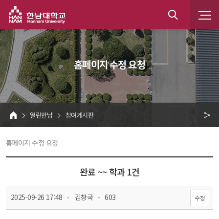
한남대학교
통
합
 홈페이지 수정 요청 
검
색
 열린한남 
 참여게시판 
HOME
크 
 홈페이지 수정 요청 
공
유
완료 ~~ 학과 1건
 
 
 2025-09-26 17:48
 김창국
 603
수정