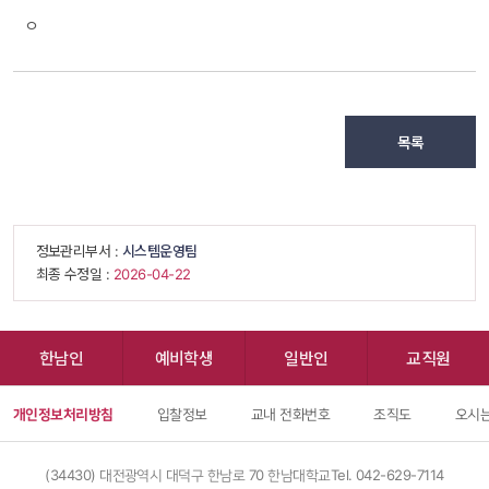
ㅇ
목록
 정보관리부서 : 
시스템운영팀
 최종 수정일 : 
 2026-04-22 
한남인
예비학생
일반인
교직원
개인정보처리방침
입찰정보
교내 전화번호
조직도
오시는
(34430) 대전광역시 대덕구 한남로 70 한남대학교
Tel. 042-629-7114